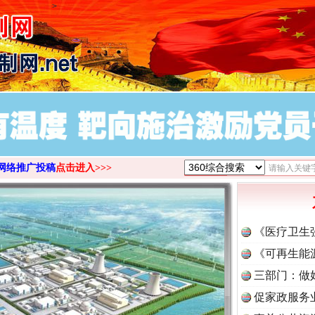
>
网络推广投稿
点击进入>>>
《医疗卫生
《可再生能
三部门：做
促家政服务