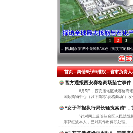
1
2
3
运营20周年 深刻改变雪域高原..
·[视频]
永葆“两个先锋队”本色
·[视频]
牢记初心使命 
首页
- 舆情/呼声/维权 -
省市负责人>
官方通报西安赛格商场坠亡事件
8月5日，西安雁塔区就赛格商场
国际购物中心（以下简称"赛格商场"）发
“女子举报执行局长骚扰索贿”，
"针对网上反映丛台区人民法院执
系郭红波本人，已对其作出停职处理。