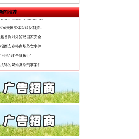
目出狱后办书院暴力管教..
公安厅征集新型黑恶违法..
新闻推荐
6家美国实体采取反制措..
起首例对外贸易国家安全..
通报西安赛格商场坠亡事件
产可执”到“全额执行”
检抗诉的疑难复杂刑事案件
5死1伤，四川省安委会挂..
私家车群死群伤事故多发..
守，一别两宽：这场老年..
条伤亲情 巡回调解促和..
保费，离婚时为何要分走一..
誉，不得录用为公务员
目出狱后办书院暴力管教..
公安厅征集新型黑恶违法..