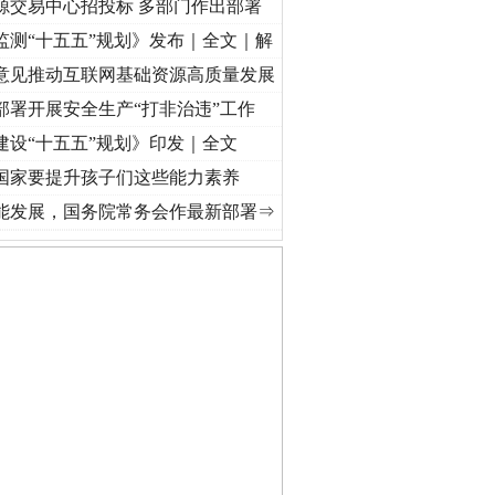
源交易中心招投标 多部门作出部署
监测“十五五”规划》发布｜全文｜解
意见推动互联网基础资源高质量发展
部署开展安全生产“打非治违”工作
建设“十五五”规划》印发｜全文
国家要提升孩子们这些能力素养
·[视频]
牢记初心使命 奋进复兴征程丨“转折之城”激荡..
·[视频]
牢记初心使命 奋进复兴征
能发展，国务院常务会作最新部署⇒
私家车群死群伤事故多发..
守，一别两宽：这场老年..
条伤亲情 巡回调解促和..
保费，离婚时为何要分走一..
誉，不得录用为公务员