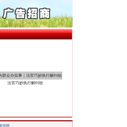
6家美国实体采取反制措..
“神药”背后的真相
起首例对外贸易国家安全..
通报西安赛格商场坠亡事件
产可执”到“全额执行”
检抗诉的疑难复杂刑事案件
5死1伤，四川省安委会挂..
法官巧妙执行解纠纷
/新闻网