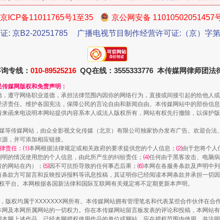
京ICP备11011765号1至35
京公网安备 11010502051457
证: 京B2-20251785
广播电视节目制作经营许可证:（京）字第3
今年投资意愿榜揭晓
咨询专线：
010-89525216
QQ在线：3555333776 本传媒网律师团
民传媒网版权和免责声明：
德，遵守网络职业道德，承担法律范围内因你的网络行为，直接或间接引起的给他人或
经济责任。维护各国宪法，保障公民的言论自由和新闻自由。本传媒网站中的部份信息
请来函来电说明本网站提供内容系本人或法人版权所有，网站有权先行撤除，以保护版
传媒等传媒网站，由众全影视文化传媒（北京）有限公司独家协办发布广告。欢迎合法
来源，并可添加相应链接。
律责任：⑴
本网根据法律规定或相关政府的要求提供您的个人信息；
⑵
由于您将个人
列明的情况使用您的个人信息，由此所产生的纠纷责任；
⑷
任何由于黑客攻击、电脑病
者的网站在内）；
⑸
因不可抗拒导致的任何事态后果；
⑹
本网在各服务条款及声明中列
有条款方可留言和反映投诉报料等讯息投稿，其证明你已经阅读本网条款并承担一切因
语权平台。本网根据各国新法律和国际互联网有关规定将不定期更新本声明。
魏明亮严重违纪违法案透视
作品，版权均属于XXXXXXX网所有。本传媒网站拥有管理笔名和代表某些合作伙伴在
本网及本网所属网站的一切权力。你在本传媒网站留言板发表的评论和投稿，本网站有
本网上述作品。已经本网授权使用作品的单位或网站，应在授权范围内使用，并注明“来