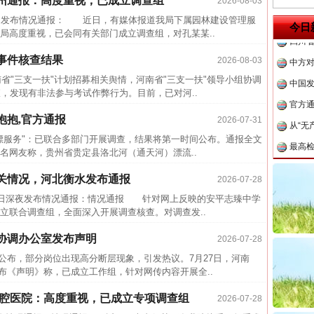
亳州通报：高度重视，已成立调查组
2026-08-03
传销头
发布情况通报： 近日，有媒体报道我局下属园林建设管理服
四川省
今日
局高度重视，已会同有关部门成立调查组，对孔某某..
中方对
事件核查结果
2026-08-03
中国发
省"三支一扶"计划招募相关舆情，河南省"三支一扶"领导小组协调
官方
，发现有非法参与考试作弊行为。目前，已对河..
从“无
抱抱,官方通报
2026-07-31
最高
服务"：已联合多部门开展调查，结果将第一时间公布。通报全文
事故致
网友称，贵州省贵定县洛北河（通天河）漂流..
近期涉
关情况，河北衡水发布通报
2026-07-28
半生相
日深夜发布情况通报：情况通报 针对网上反映的安平志臻中学
立联合调查组，全面深入开展调查核查。对调查发..
一纸欠
26万
协调办公室发布声明
2026-07-28
杨天
布，部分岗位出现高分断层现象，引发热议。7月27日，河南
布《声明》称，已成立工作组，针对网传内容开展全..
传销头
四川省
口腔医院：高度重视，已成立专项调查组
2026-07-28