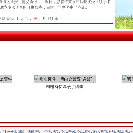
布情况通报：情况通报 近日，患者何某雨在我院接受正颌手术
中方对
成立专项调查组开展核查，目前，当事医生已停诊..
中国发
茶叶“炒上天”
条信息
首页
上页
下页
末页
共 141 页
官方
从“无
最高
事故致
谢谢有你温暖了四季
我们
|
公众采编部
|
法律声明
| 中国/法制/公共/全民/公众/农业/文化/视频/检察/法院/法治