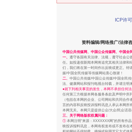
ICP许可
在谋一域中谋全局
资料编辑/网络推广/法律
中国公共传媒网、中国公众传媒网、中国全
一、
遵守各国有关法律、法规，遵守社会公
任。如投递假新闻本网将追究其相关法律和
们，我们将在第一时间作出反映或更正。特
媒/中国全民传媒等传媒网站衷心致谢！
二、
中国公共传媒/中国公众传媒/中国全民
法、健康网站和报刊电视台转载，并请注明
●就下列相关事宜的发生，本网不承担任何法
任何第三方根据本网各服务条款及声明中所
（包括在本网的企业、公司网站和共同合作
言的内容和反映投诉报料讯息人承认本网所
习近平的博鳌关键词
本网无关。本网只是提供公众/大众/民众话
三、关于网络版权权属问题：
①
本网注明“来源：XXXXXXX网”的所有
映投诉报料讯息，本网有权发布或不发布在
权的网站不得转载、摘编或利用其它方式使用