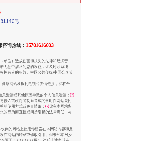
号
1140号
新中国诞生的见证
法律咨询热线：
15701616003
（单位）造成伤害和损失的法律和经济责
若无意中涉及到您的权益，请及时联系我
权拥有者的权益。中国公共传媒/中国公众传
、健康网站和报刊电视台友情链接，授权合
信息泄漏或其他原因导致的个人信息泄漏；
⑶
毒侵入或政府管制而造成的暂时性网站关闭
明的使用方式或免责情形；
⑺
你在本网站留
您的行为而直接或间接引起的法律责任，与
千亩耕地变“别墅”
合作伙伴的网站上使用你留言在本网站内容和反
权在网站内转载或修改引用。但未经本网授
源于：XXXXXXX网”。违反上述声明者，