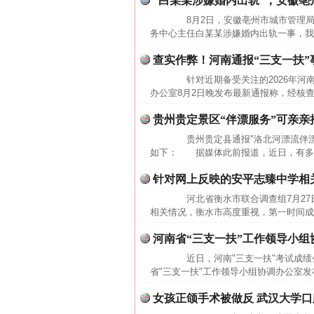
“白某某涉嫌婚内出轨”，安徽
8月2日，安徽亳州市城市管理局
务中心主任白某某涉嫌婚内出轨一事，我
查实作弊！河南通报“三支一扶”
针对近期备受关注的2026年河南
办公室8月2日晚发布最新通报称，经核查
贵州贵定景区“伴漂服务”可亲亲
贵州贵定县通报"洛北河漂流伴漂
如下： 据媒体此前报道，近日，有多名
针对网上反映的安平志臻中学相
河北省衡水市联合调查组7月27
相关情况，衡水市高度重视，第一时间成
河南省“三支一扶”工作领导小组
近日，河南"三支一扶"考试成绩公
省"三支一扶"工作领导小组协调办公室发
女孩正颌手术被做反 武汉大学