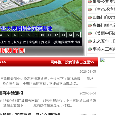
事关公共资
《生态环境
读
四部门印发
多部门联合
《美丽中国
4
5
6
7
8
9
10
11
12
13
14
15
未来五年，
奋进复兴征程丨宝塔山下好光景..
·[视频]
因党而生 为党而战——百年“纪”事⑧加强纪律..
事关人工智
>>
网络推广投稿请点击这里>>
2026-08-05
近期涉
与坠楼者商业纠纷发布情况通报，全文如下：情况通报 赛格
生坠亡事件后，雁塔区高度重视，立即成立由市场监..
半生相
一纸欠
邯郸中院通报
2026-08-04
行局局长郭红波相关问题"，邯郸中院通报：不当言论通话录音确
26万
 通报全文如下： 此前媒体报道显示，债权..
杨天