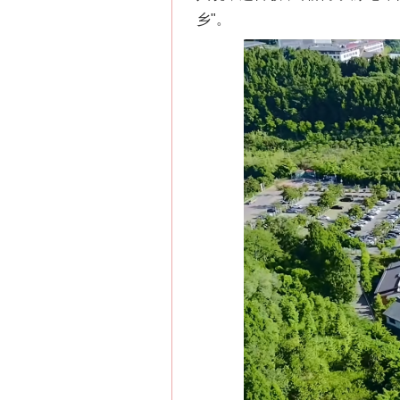
乡"。
网上购药对药下症？
这是一记警钟！