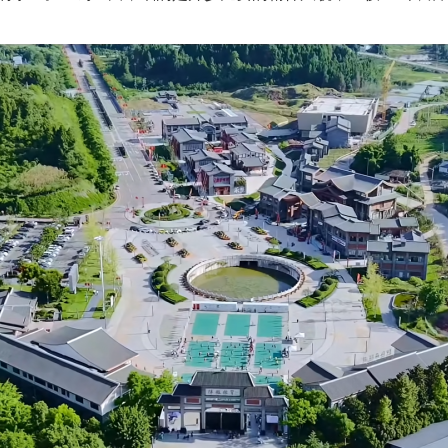
茶叶“炒上天”
谢谢有你温暖了四季