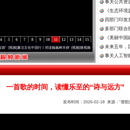
事关公共资
《生态环境
读
四部门印发
多部门联合
《美丽中国
4
5
6
7
8
9
10
11
12
13
14
15
未来五年，
]
廉洁文化中国行丨祁连巍巍树丰碑
·[视频]
微视频 | 三峡也催生？揭秘生态调度“流量密.
事关人工智
一首歌的时间，读懂乐至的“诗与远方”
发布时间：2026-02-18 来源：
“资