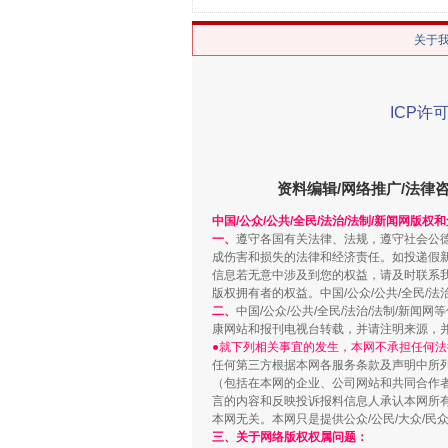
关于
ICP许可
站台名比不上好声名
资料编辑/网络推广/法律
中国/公众/公共/全民/法治/法制/新闻网版权
一、
遵守各国有关法律、法规，遵守社会公
成伤害和损失的法律和经济责任。如投递假
信息若无意中涉及到您的权益，请及时联系
版权拥有者的权益。中国/公众/公共/全民/法
二、
中国/公众/公共/全民/法治/法制/
康网站和报刊电视台转载，并请注明来源，
●就下列相关事宜的发生，本网不承担任何法
任何第三方根据本网各服务条款及声明中所
（包括在本网的企业、公司网站和共同合作
漫山遍野的桃花与雪山、麦地、白
言的内容和反映投诉报料信息人承认本网所
本网无关。本网只是提供公众/公民/大众/
三、关于网络版权权属问题：