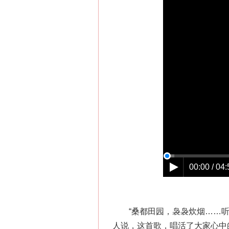
00:00 / 04:
“桑都田园，袅袅炊烟……听月
人说，这首歌，唱活了大家心中