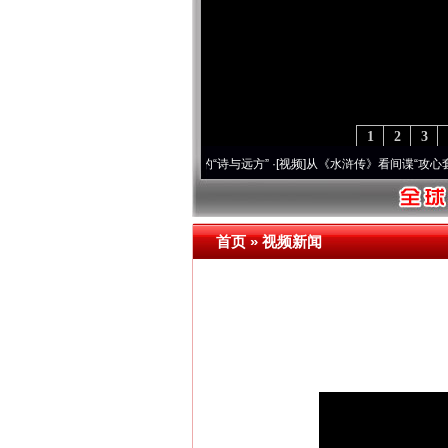
1
2
3
视频]
一首歌的时间，读懂乐至的“诗与远方”
·[视频]
从《水浒传》看间谍“攻心套路”
·[视频
首页
»
视频新闻