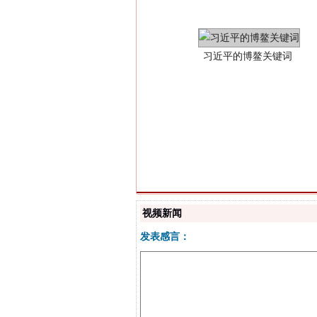
“刷贴”乱象丛生
视频新闻
发表感言：