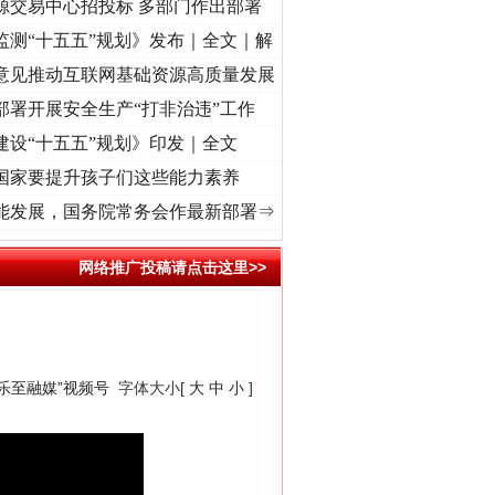
源交易中心招投标 多部门作出部署
监测“十五五”规划》发布｜全文｜解
意见推动互联网基础资源高质量发展
部署开展安全生产“打非治违”工作
建设“十五五”规划》印发｜全文
国家要提升孩子们这些能力素养
.
·[视频]
廉洁文化中国行 | 遵义：雄关漫道展新颜..
·[视频]
衣柜里的秘密
·[视频]
深度关
能发展，国务院常务会作最新部署⇒
网络推广投稿请点击这里>>
阳乐至融媒”视频号
字体大小[
大
中
小
]