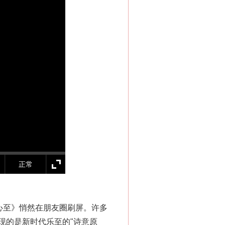
正常
心至》悄然在朋友圈刷屏。许多
现的是新时代乐至的"诗意原