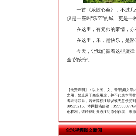
一首《乐随心至》，不过几分钟
仅是一座叫“乐至”的城，更是一
在这里，有元帅的豪情，亦有
在这里，乐，是快乐，是豁达
在谋一域中谋全局
今天，让我们循着这些旋律，走
全”的安宁。
【免责声明】：以上图、文、音/视频文章
之用，禁止用于商业用途，并不代表本网赞
者取得联系，若来源标注错误或无意侵犯到您的
89525216。本网投稿邮箱：355533
创权利，请转载时务必注明原创作者、来源：
习近平的博鳌关键词
全球视频图文新闻