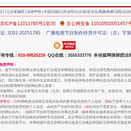
我们
|
公众采编部
|
法律声明
| 中国/法制/公共/全民/公众/农业/文化/视频/检察/法院/法治
京ICP备11011765号1至35
京公网安备 11010502051457
证: 京B2-20251785
广播电视节目制作经营许可证:（京）字第3
走近一线检察官
咨询专线：
010-89525216
QQ在线：3555333776 本传媒网律师团
和免责声明：
德，遵守中国互联网法律法规及行业规定和网络职业道德，承担法律范围内因你的网络
新闻造成社会影响的，本网将追究其相关法律和经济责任。维护各国宪法，保障公民的
我们，我们将在第一时间作出反映或更正。特请来函来电说明本网站提供内容系本人或
治/法制/新闻网等传媒网站衷心致谢！
新闻网等传媒网站，由众全影视文化传媒（北京）有限公司独家协办发布广告。欢迎合法、
并可添加相应链接。
律责任：⑴
本网根据法律规定或相关政府的要求提供您的个人信息；
⑵
由于您将个人
列明的情况使用您的个人信息，由此所产生的纠纷责任；
⑷
任何由于黑客攻击、电脑病
者的网站在内）；
⑸
因不可抗拒导致的任何事态后果；
⑹
本网在各服务条款及声明中列
藏房
除了知识还要"留白"
有条款方可留言和反映投诉报料等讯息投稿，其证明你已经阅读本网条款并承担一切因
民众/全民话语权平台。本网根据中国互联网法律法规及行业规定和国际互联网有关规定