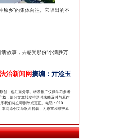
神原乡”的集体向往。它唱出的不
新中国诞生的见证
听故事，去感受那份“小满胜万
法治新闻网
摘编
：
亓淦玉
重原创，也注重分享。转发推广仅供学习参考
产权，部分文章转发推送时未能及时与原作
联系我们将立即删除或更正。电话：010-
2 1号。本网原创文章欢迎转载，为尊重和维护原
千亩耕地变“别墅”