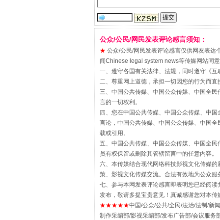
揭批美国五大"原罪"
公众/公民/网民发表评论感言须知：
★
公众/公民/网民发表评论感言仅供网友表达个人看法
闻Chinese legal system new
一、遵守各国有关法律、法规，同时遵守《
互
二、尊重网上道德，承担一切因您的行为而直
三、中国公共传媒、中国公众传媒、中国全民传媒China 
言的一切权利。
四、您在中国公共传媒、中国公众传媒、中国全民传媒Chin
言论，中国公共传媒、中国公众传媒、中国全民传媒China
载或引用。
五、中国公共传媒、中国公众传媒、中国全民传媒China 
员有权保留或删除其管辖留言中的任意内容。
解纷+调解+退费，一次搞定
六、本传媒结合现代网络科技影视文化传媒的新
策、影视文化传媒交流。合法有效地为公众服
七、参与本网发表评论感言即表明您已经阅读并
发布，敬请多提宝贵意见！真诚感谢您对本传
★★★★★
中国/公众/公共/全民/法治/法制/新闻
制作采编部/影视采编部/发布广告部/会议服务