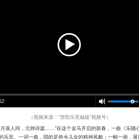
52
（视频来源：
“资阳乐至融媒”视频号
）
落人间，元帅诗篇……”在这个金马开启的新春，一曲《乐随
的乐至。一词一曲，唱的是帅乡儿女的精神风貌；一帧一画，展