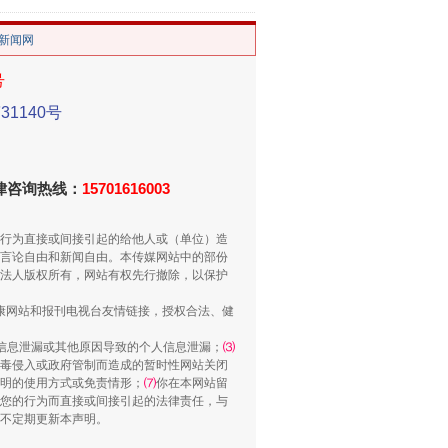
/新闻网
号
1140号
“谁都不怕”的他落马了
法律咨询热线：
15701616003
行为直接或间接引起的给他人或（单位）造
言论自由和新闻自由。本传媒网站中的部份
法人版权所有，网站有权先行撤除，以保护
健康网站和报刊电视台友情链接，授权合法、健
信息泄漏或其他原因导致的个人信息泄漏；
⑶
毒侵入或政府管制而造成的暂时性网站关闭
明的使用方式或免责情形；
⑺
你在本网站留
用生命托举生命
您的行为而直接或间接引起的法律责任，与
将不定期更新本声明。