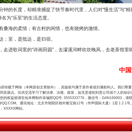
的长度，却精准捕捉了快节奏时代里，人们对“慢生活”与“精
种名为“乐至”的生活态度。
桑海的柔情；有古村的闲情，也有烧烤的激情。
；至，是抵达，是归宿。
今年投资意愿榜揭晓
进歌词里的“诗画田园”，去濛溪河畔吹吹晚风，去老茶馆里听
中国
内容转载于网络（本网原创文章除外），其版权均属于原作者或归属权利人。我们尊
同其观点。仅供交流学习了解法律、法规、政策，如无意侵犯到贵公司或个人的知识
权益烦请告知本网制作采编部QQ号: 3555333776，微信号：GAN160003，请
3776@QQ.COM。通讯地址：北京市朝阳区朝外雅宝路12号（华声国际大厦）1层 1 
XXXXX网站。
魏明亮严重违纪违法案透视