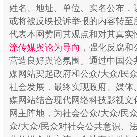
姓名、地址、单位、实名公布，让
今
或将被反映投诉举报的内容转至
在谋一域中谋全局
代表本网赞同其观点和对其真实
流传媒舆论为导向
，强化反腐和
营造良好舆论氛围。通过中国公共
媒网站架起政府和公众/大众/民
社会发展，最终实现政府、媒体、
媒网站结合现代网络科技影视文
习近平的博鳌关键词
魏明亮
网主阵地，为社会公众/大众/民
众/大众/民众对社会公共意识、