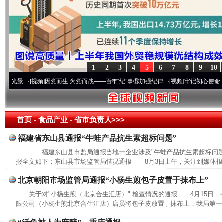
1
2
3
4
5
6
7
8
9
10
.
·[视频]
因党而生 为党而战——百年“纪”事⑧加强纪律..
·[视频]
牢记初心使命 奋进复兴
首页
- 食品产业 -
省市负责人>>>
福建省东山县通报“牛蛙产品抗生素超标问题”
福建东山县市监局通报当地一企业涉及"牛蛙产品抗生素超标问题
报全文如下：东山县市场监管局情况通报 8月3日上午，关注到媒体报道
北京朝阳市场监管局通报“小杨生煎包子皮置于抹布上”
关于对"小杨生煎（北京合生汇店）" 检查情况的通报 4月15日
限公司（小杨生煎北京合生汇店）店员将包子皮放置于抹布上，我局第一时