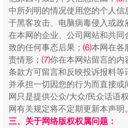
中所列明的情况使用您的个人信
于黑客攻击、电脑病毒侵入或政
站台名比不上好声名
在本网的企业、公司网站和共同
致的任何事态后果；
⑹
本网在各
责情形；
⑺
你在本网站留言的内
条款方可留言和反映投诉报料等
并承担一切因您的行为而直接或
网只是提供公众/大众/民众话语
漫山遍野的桃花与雪山、麦地、白藏房
除了
网有关规定将不定期更新本声明
三、关于网络版权权属问题：