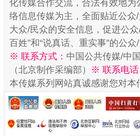
化传媒合作交流，合法有效地为公
络信息传媒为主，全面贴近公众/
大众/民众的安全信息，促进公众
百姓”和“说真话、重实事”的公众
生
“刷贴”乱象丛生
※ 联系方式：
中国公共传媒/中
（北京制作采编部）
※ 联系电话
本传媒系列网站真诚感谢您对本
揭批美国五大"原罪"
"炒