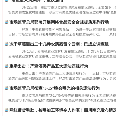
“活鱼被人为麻醉”，重庆通报
网上购药对药下症？
3月22日晚，重庆市市场监督管理局发布情况通报，全文如下
管总局和农业农村部通报，涉我市有关鱼类经营者在经营过程中使用"鱼护宝"
市场监管总局部署开展网络食品安全合规提质系列行动
严查！事关直播带货和网售食品 为进一步压实网络食品交易
日起，市场监管总局部署开展网络食品安全合规提质系列行动。 系列行
冻干草莓测出二十几种农药残留？云南：已成立调查组
3月13日，云南省农业农村厅发布情况通报，针对3月13日媒体
云南省农业农村厅高度重视，立即联合公安、市场监管等部门成立调查组，
重拳出击！严查酒类产品五大违法违规行为
这是一记警钟！
谢
重拳出击！严查酒类产品五大违法违规行为 近日，市场监管
酒类产品突出问题综合治理工作，严厉打击酒类产品违法违规行为，切实保
市场监管总局彻查“3·15”晚会曝光的相关违法行为
市场监管总局彻查"3·15"晚会曝光的相关违法行为 全力维护
视总台"3·15"晚会曝光的"漂白的鸡爪""增高营销的套路"等涉及市场监管
网红带货毛肚，被曝加工环境令人作呕！四川南充发布情