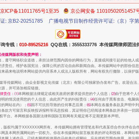
京ICP备11011765号1至35
京公网安备 11010502051457
证: 京B2-20251785
广播电视节目制作经营许可证:（京）字第3
咨询专线：
010-89525216
QQ在线：3555333776 本传媒网律师团
民传媒网版权和免责声明：
生物安全法正式实施
德，遵守网络职业道德，承担法律范围内因你的网络行为，直接或间接引起的给他人或
经济责任。维护各国宪法，保障公民的言论自由和新闻自由。本传媒网站中的部份信息
请来函来电说明本网站提供内容系本人或法人版权所有，网站有权先行撤除，以保护版
传媒等传媒网站，由众全影视文化传媒（北京）有限公司独家协办发布广告。欢迎合法
来源，并可添加相应链接。
律责任：⑴
本网根据法律规定或相关政府的要求提供您的个人信息；
⑵
由于您将个人
列明的情况使用您的个人信息，由此所产生的纠纷责任；
⑷
任何由于黑客攻击、电脑病
者的网站在内）；
⑸
因不可抗拒导致的任何事态后果；
⑹
本网在各服务条款及声明中列
有条款方可留言和反映投诉报料等讯息投稿，其证明你已经阅读本网条款并承担一切因
语权平台。本网根据各国新法律和国际互联网有关规定将不定期更新本声明。
作品，版权均属于XXXXXXX网所有。本传媒网站拥有管理笔名和代表某些合作伙伴在
本网及本网所属网站的一切权力。你在本传媒网站留言板发表的评论和投稿，本网站有
本网上述作品。已经本网授权使用作品的单位或网站，应在授权范围内使用，并注明“来