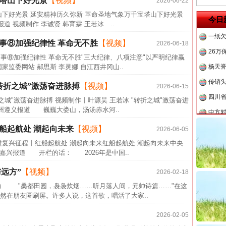
宝塔山下好光景
【视频】
2026-06-22
半生相
山下好光景 延安精神历久弥新 革命圣地气象万千宝塔山下好光景
茶叶“炒上天”
今日
道 视频制作 李诚贤 韩育霖 王若冰 ..
一纸欠
26万
”事⑧加强纪律性 革命无不胜
【视频】
2026-06-18
杨天
事⑧加强纪律性 革命无不胜"三大纪律、八项注意"以严明纪律赢
监委网站 郝思斯 李灵娜 自江西井冈山..
传销头
四川省
转折之城”激荡奋进脉搏
【视频】
2026-06-15
中方对
之城"激荡奋进脉搏 视频制作丨叶源昊 王若冰 "转折之城"激荡奋进
贵州遵义报道 巍巍大娄山，汤汤赤水河..
中国发
船起航处 潮起向未来
【视频】
2026-06-05
官方
进复兴征程丨红船起航处 潮起向未来红船起航处 潮起向未来中央
从“无
谢谢有你温暖了四季
江嘉兴报道 开栏的话： 2026年是中国..
最高
远方”
【视频】
2026-02-18
事故致
号） "桑都田园，袅袅炊烟……听月落人间，元帅诗篇……"在这
近期涉
然在朋友圈刷屏。许多人说，这首歌，唱活了大家..
半生相
2026-02-05
一纸欠