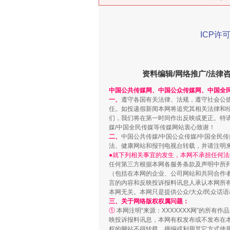
ICP许可
资料编辑/网络推广/法律
中国公共传媒网、中国公众传媒网、中国全
一、
遵守各国有关法律、法规，遵守社会公
“刷贴”乱象丛生
任。如投递假新闻本网将追究其相关法律和
们，我们将在第一时间作出反映或更正。特
媒/中国全民传媒等传媒网站衷心致谢！
二、
中国公共传媒/中国公众传媒/中国全民
法、健康网站和报刊电视台转载，并请注明
●就下列相关事宜的发生，本网不承担任何法
任何第三方根据本网各服务条款及声明中所
（包括在本网的企业、公司网站和共同合作
言的内容和反映投诉报料讯息人承认本网所
本网无关。本网只是提供公众/大众/民众话
三、关于网络版权权属问题：
①
本网注明“来源：XXXXXXX网”的所有
映投诉报料讯息，本网有权发布或不发布在
权的网站不得转载、摘编或利用其它方式使用