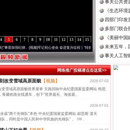
事关公共资
《生态环境
读
四部门印发
多部门联合
《美丽中国
4
5
6
7
8
9
10
11
12
13
14
15
未来五年，
加强纪律..
·[视频]
牢记初心使命 奋进复兴征程丨“转折之城”激荡..
·[视频]
牢记初心使命 
事关人工智
网络推广投稿请点击这里>>
深刻改变雪域高原面貌
【视频】
2026-07-03
改变雪域高原面貌世界屋脊 天路回响中央纪委国家监委网站 韩思
，青藏铁路全线通车，创下"世界最长、海拔最..
2026-07-01
永葆"两个先锋队"本色 中央纪委国家监委网站 郝思斯 湛天
队，同时是中国人民和中华民族的先锋队"，《中..
近期涉