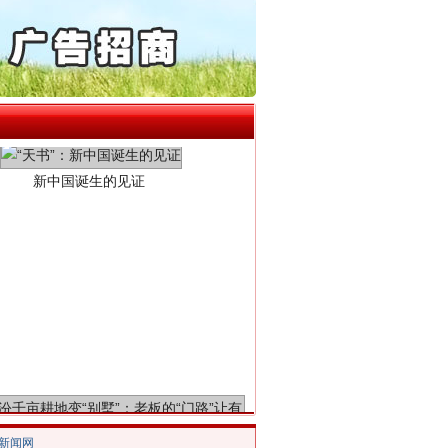
保费，离婚时为何要分走一..
誉，不得录用为公务员
目出狱后办书院暴力管教..
新中国诞生的见证
公安厅征集新型黑恶违法..
6家美国实体采取反制措..
起首例对外贸易国家安全..
通报西安赛格商场坠亡事件
产可执”到“全额执行”
检抗诉的疑难复杂刑事案件
5死1伤，四川省安委会挂..
千亩耕地变“别墅”
/新闻网