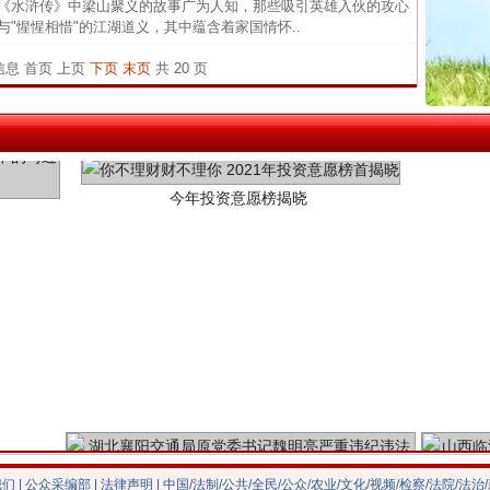
《水浒传》中梁山聚义的故事广为人知，那些吸引英雄入伙的攻心
26万
与"惺惺相惜"的江湖道义，其中蕴含着家国情怀..
杨天
条信息
首页
上页
下页
末页
共 20 页
传销头
今年投资意愿榜揭晓
四川省
中方对
中国发
官方
从“无
最高
事故致
魏明亮严重违纪违法案透视
我们
|
公众采编部
|
法律声明
| 中国/法制/公共/全民/公众/农业/文化/视频/检察/法院/法治