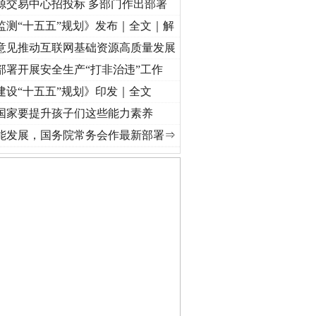
源交易中心招投标 多部门作出部署
监测“十五五”规划》发布｜全文｜解
意见推动互联网基础资源高质量发展
部署开展安全生产“打非治违”工作
建设“十五五”规划》印发｜全文
国家要提升孩子们这些能力素养
奋进复兴征程丨红船起航处 潮起..
·[视频]
一首歌的时间，读懂乐至的“诗与远方”
·[视频
能发展，国务院常务会作最新部署⇒
私家车群死群伤事故多发..