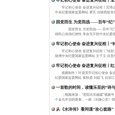
牢记初心使命 奋进复兴征程丨
网上购药对药下症？
牢记初心使命 奋进复兴征程丨宝塔
中央纪委国家监委网站 瞿芃 自陕西延安报
因党而生 为党而战——百年“纪
因党而生 为党而战——百年"纪"
得民心加强纪律性 革命无不胜中央纪委国家
牢记初心使命 奋进复兴征程丨“
牢记初心使命 奋进复兴征程丨"转折
脉搏中央纪委国家监委网站 文子玉 自
牢记初心使命 奋进复兴征程丨红
视频制作丨叶源昊牢记初心使命 奋
这是一记警钟！
纪委国家监委网站 黄秋霞 刘廷飞 自浙
一首歌的时间，读懂乐至的“诗与
（视频来源："资阳乐至融媒"视频
个金马开启的新春，一曲《乐随心至》悄
从《水浒传》看间谍“攻心套路”