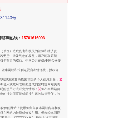
号
1140号
法律咨询热线：
15701616003
别拿“量子”当幌子
（单位）造成伤害和损失的法律和经济责
若无意中涉及到您的权益，请及时联系我
权拥有者的权益。中国公共传媒/中国公众传
、健康网站和报刊电视台友情链接，授权合
信息泄漏或其他原因导致的个人信息泄漏；
⑶
毒侵入或政府管制而造成的暂时性网站关闭
明的使用方式或免责情形；
⑺
你在本网站留
您的行为而直接或间接引起的法律责任，与
合作伙伴的网站上使用你留言在本网站内容和反
权在网站内转载或修改引用。但未经本网授
源于：XXXXXXX网”。违反上述声明者，