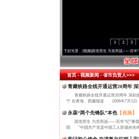
1
2
3
初心使命 奋进复兴征程丨宝塔山下好光景..
·[视频]
因党而生 为党而战——百年“纪”事⑧
首页
- 视频新闻 -
省市负责人>>>
青藏铁路全线开通运营20周年 
青藏铁路全线开通运营20周年 深刻
宁 自青海、西藏报道 2006年7月1日
永葆“两个先锋队”本色
【视频】
因党而生 为党而战——百年"纪"事⑩
阳 "中国共产党是中国工人阶级的先锋