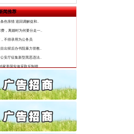
守，一别两宽：这场老年..
“神药”背后的真相
新闻推荐
条伤亲情 巡回调解促和..
保费，离婚时为何要分走一..
誉，不得录用为公务员
目出狱后办书院暴力管教..
公安厅征集新型黑恶违法..
6家美国实体采取反制措..
起首例对外贸易国家安全..
通报西安赛格商场坠亡事件
产可执”到“全额执行”
法官巧妙执行解纠纷
检抗诉的疑难复杂刑事案件
5死1伤，四川省安委会挂..
私家车群死群伤事故多发..
守，一别两宽：这场老年..
条伤亲情 巡回调解促和..