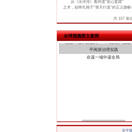
从《水浒传》看间谍"攻心套路" 
之术，始终扎根于"替天行道"的正义旗帜
共 157 
在谋一域中谋全局
全球视频图文新闻
习近平的博鳌关键词
关于