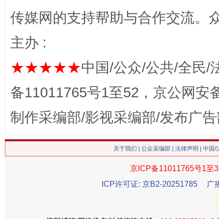
传媒网的支持帮助与合作交流。
习近平的博鳌关键词
魏明亮
主办 :
★★★★★
中国/公众/公共/全民/
备11011765号1至52，京公网安备：
制作采编部/影视采编部/发布广告
关于我们
|
公众采编部
|
法律声明
| 中国
生
“刷贴”乱象丛生
京ICP备11011765号1至3
ICP许可证: 京B2-20251785
广