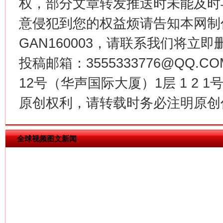
权，部分文章转发推送时未能及时
意侵犯到您的权益烦请告知本网制作采编
GAN160003，请联系我们将立即删
投稿邮箱：3555333776@QQ
12号（华声国际大厦）1层 1 2
揭批美国五大"原罪"
"炒
原创权利，请转载时务必注明原创作
全球视频图文新闻
解纷+调解+退费，一次搞定