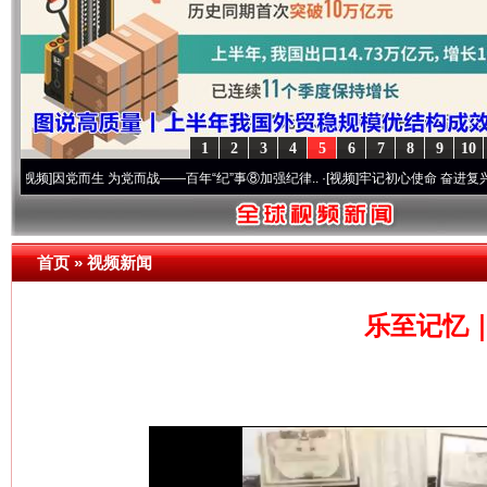
1
2
3
4
5
6
7
8
9
10
党而生 为党而战——百年“纪”事⑧加强纪律..
·[视频]
牢记初心使命 奋进复兴征程丨“转折
首页
»
视频新闻
乐至记忆