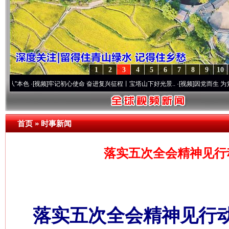
1
2
3
4
5
6
7
8
9
10
·[视频]
牢记初心使命 奋进复兴征程丨宝塔山下好光景..
·[视频]
因党而生 为党而战——百
首页
»
时事新闻
落实五次全会精神见行
落实五次全会精神见行