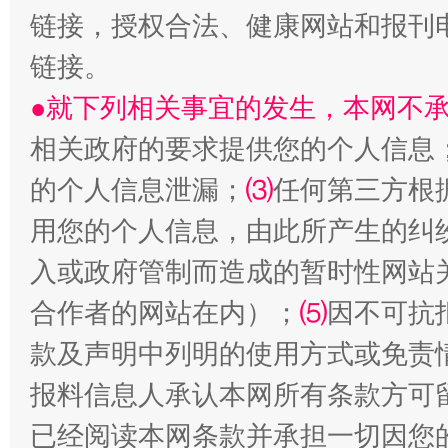
链接，授权合法、健康网站和报刊
生
链接。
“刷贴”乱象丛生
●就下列相关事宜的发生，本网不
相关政府的要求提供您的个人信息
的个人信息泄漏；
⑶
任何第三方根
用您的个人信息，由此所产生的纠
入或政府管制而造成的暂时性网站
合作者的网站在内）；
⑸
因不可抗
揭批美国五大"原罪"
"炒
款及声明中列明的使用方式或免责
报料信息人承认本网所有条款方可
已经阅读本网条款并承担一切因您