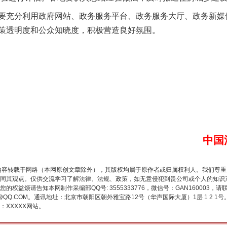
充分利用政府网站、政务服务平台、政务服务大厅、政务新媒
策透明度和公众知晓度，积极营造良好氛围。
谢谢有你温暖了四季
中国
内容转载于网络（本网原创文章除外），其版权均属于原作者或归属权利人。我们尊
同其观点。仅供交流学习了解法律、法规、政策，如无意侵犯到贵公司或个人的知识
今年投资意愿榜揭晓
权益烦请告知本网制作采编部QQ号: 3555333776，微信号：GAN160003，请
3776@QQ.COM。通讯地址：北京市朝阳区朝外雅宝路12号（华声国际大厦）1层 1 
XXXXX网站。