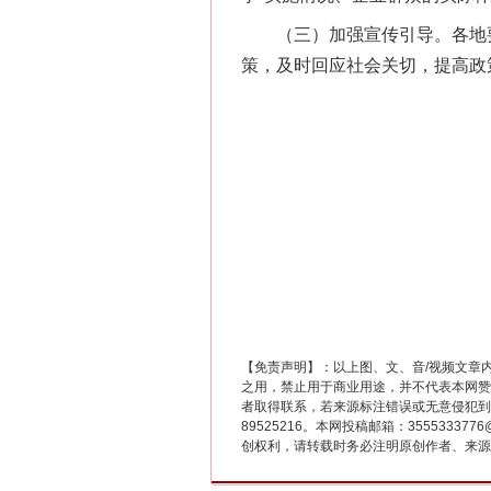
（三）加强宣传引导。各地要
策，及时回应社会关切，提高政
这是一记警钟！
【免责声明】：以上图、文、音/视频文章
之用，禁止用于商业用途，并不代表本网赞
者取得联系，若来源标注错误或无意侵犯到您的
在谋一域中谋全局
89525216。本网投稿邮箱：355533
创权利，请转载时务必注明原创作者、来源：