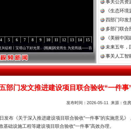
事关公共资
《生态环境
读
四部门印发
多部门联合
《美丽中国
4
5
6
7
8
9
10
11
12
13
14
15
未来五年，
宝塔山下好光景..
·[视频]
因党而生 为党而战——百年“纪”事⑧加强纪律..
·[视频]
牢记初
事关人工智
五部门发文推进建设项目联合验收“一件事
发布时间：2026-05-11 来源：
住
发布《关于深入推进建设项目联合验收“一件事”的实施意见》
政基础设施工程等建设项目联合验收“一件事”高效办理。