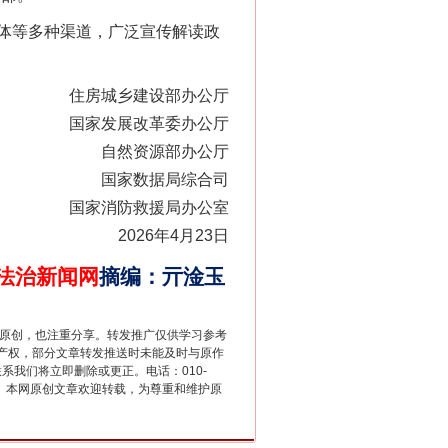
体等多种渠道，广泛宣传解读政
住房城乡建设部办公厅
法官巧妙执行解纠纷
国家发展改革委办公厅
自然资源部办公厅
国家数据局综合司
国家消防救援局办公室
2026年4月23日
法治新闻网
摘编
：
亓淦玉
重原创，也注重分享。转发推广仅供学习参考
产权，部分文章转发推送时未能及时与原作
新中国诞生的见证
联系我们将立即删除或更正。电话：010-
2 1号。本网原创文章欢迎转载，为尊重和维护原