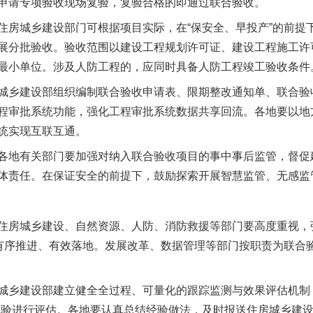
申请专项验收现场复验，复验合格的即通过联合验收。
城乡建设部门可根据项目实际，在“保安全、早投产”的前提
展分批验收。验收范围以建设工程规划许可证、建设工程施工许
最小单位。涉及人防工程的，应同时具备人防工程竣工验收条件
乡建设部组织编制联合验收申请表、限期整改通知单、联合验
程审批系统功能，强化工程审批系统数据共享回流。各地要以地
统实现互联互通。
地有关部门要加强对纳入联合验收项目的事中事后监管，督促
体责任。在保证安全的前提下，鼓励探索开展智慧监管、无感监
茶叶“炒上天”
房城乡建设、自然资源、人防、消防救援等部门要高度重视，
”有序推进、有效落地。发展改革、数据管理等部门按职责为联合验
乡建设部建立健全全过程、可量化的跟踪监测与效果评估机制，
体验进行评估。各地要认真总结经验做法，及时报送住房城乡建