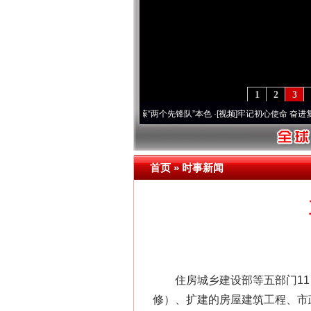
1
2
3
深刻改变雪域高原..
·[视频]
永葆“两个先锋队”本色
·[视频]
牢记初心使命 奋进复兴征程丨
首页
»
时事新闻
住房城乡建设部等五部门11日
修）、扩建的房屋建筑工程、市