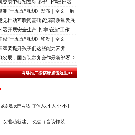
源交易中心招投标 多部门作出部署
监测“十五五”规划》发布｜全文｜解
意见推动互联网基础资源高质量发展
部署开展安全生产“打非治违”工作
建设“十五五”规划》印发｜全文
国家要提升孩子们这些能力素养
心使命 奋进复兴征程丨“转折之城”激荡..
·[视频]
牢记初心使命 奋进复兴征程丨红船起航处
能发展，国务院常务会作最新部署⇒
网络推广投稿请点击这里>>
”
房城乡建设部网站
字体大小[
大
中
小
]
，以推动新建、改建（含装饰装