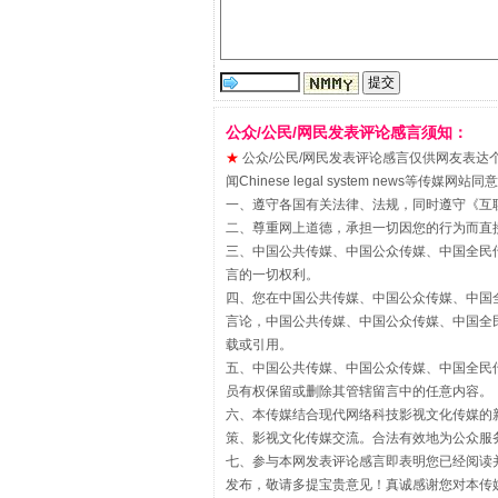
“刷贴”乱象丛生
公众/公民/网民发表评论感言须知：
★
公众/公民/网民发表评论感言仅供网友表达个人看法
闻Chinese legal system new
一、遵守各国有关法律、法规，同时遵守《
互
二、尊重网上道德，承担一切因您的行为而直
三、中国公共传媒、中国公众传媒、中国全民传媒China 
言的一切权利。
四、您在中国公共传媒、中国公众传媒、中国全民传媒Chin
揭批美国五大"原罪"
言论，中国公共传媒、中国公众传媒、中国全民传媒China
载或引用。
五、中国公共传媒、中国公众传媒、中国全民传媒China 
员有权保留或删除其管辖留言中的任意内容。
六、本传媒结合现代网络科技影视文化传媒的新
策、影视文化传媒交流。合法有效地为公众服
七、参与本网发表评论感言即表明您已经阅读并
发布，敬请多提宝贵意见！真诚感谢您对本传